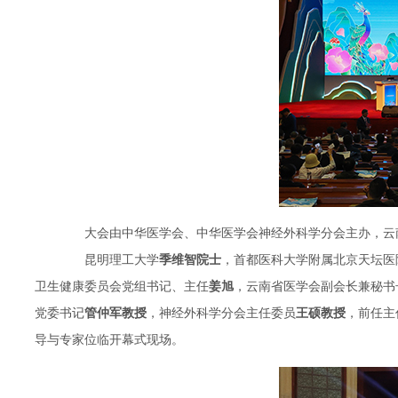
大会由中华医学会、中华医学会神经外科学分会主办，云南
昆明理工大学
季维智院士
，首都医科大学附属北京天坛医
卫生健康委员会党组书记、主任
姜旭
，云南省医学会副会长兼秘书
党委书记
管仲军教授
，神经外科学分会主任委员
王硕教授
，前任主
导与专家位临开幕式现场。